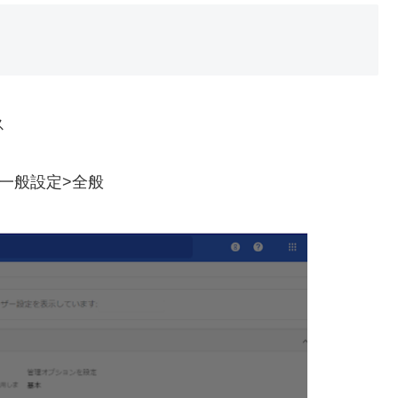
ス
>一般設定>全般