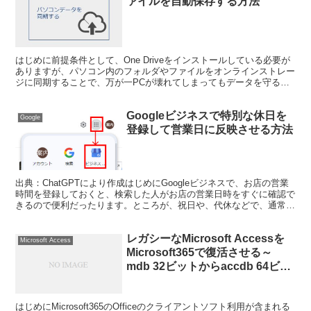
ァイルを自動保存する方法
はじめに前提条件として、One Driveをインストールしている必要が
ありますが、パソコン内のフォルダやファイルをオンラインストレー
ジに同期することで、万が一PCが壊れてしまってもデータを守るこ
とが出来ます。無料アカウントでも設定できますが...
Googleビジネスで特別な休日を
Google
登録して営業日に反映させる方法
出典：ChatGPTにより作成はじめにGoogleビジネスで、お店の営業
時間を登録しておくと、検索した人がお店の営業日時をすぐに確認で
きるので便利だったります。ところが、祝日や、代休などで、通常と
は異なる条件で休みとなっている場合に、お客さ...
レガシーなMicrosoft Accessを
Microsoft Access
Microsoft365で復活させる～
mdb 32ビットからaccdb 64ビッ
トにアップデート
はじめにMicrosoft365のOfficeのクライアントソフト利用が含まれる