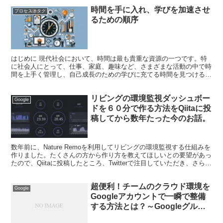
時間を手に入れ、学びを加速させ
プロセスオタク
るための順序
はじめに 現代社会において、時間は最も貴重な資源の一つです。特
に社会人にとって、仕事、家庭、趣味など、さまざまな活動の中で時
間を上手く管理し、自己成長のための学びに充てる時間を見つけるこ
とは容易ではありません。本記事では、時間を手に入れ、効...
リビングの環境監視ダッシュボー
Google
ドを６０分で作る方法をQiitaに投
稿してから数年たった今のお話。
数年前に、Nature Remoを利用してリビングの環境監視する仕組みを
作りました。たくさんの方から作り方を教えてほしいとの要望があっ
たので、Qiitaに投稿したところ、Twitterで注目していただき、さらに
Nature株式会社公式ブログ...
超便利！チームのクラウド環境を
Google
Googleアカウントで一瞬で整備
する方法とは？～Googleグルー
プを作って複数サービスを便利に