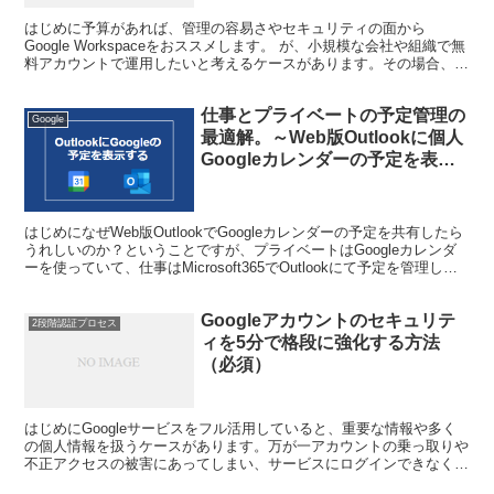
つかう
はじめに予算があれば、管理の容易さやセキュリティの面から
Google Workspaceをおススメします。 が、小規模な会社や組織で無
料アカウントで運用したいと考えるケースがあります。その場合、構
築を設計したうえで利用しないと、管理が煩雑に...
仕事とプライベートの予定管理の
Google
最適解。～Web版Outlookに個人
Googleカレンダーの予定を表示
する方法
はじめになぜWeb版OutlookでGoogleカレンダーの予定を共有したら
うれしいのか？ということですが、プライベートはGoogleカレンダ
ーを使っていて、仕事はMicrosoft365でOutlookにて予定を管理して
いる場合などがあり...
Googleアカウントのセキュリテ
2段階認証プロセス
ィを5分で格段に強化する方法
（必須）
はじめにGoogleサービスをフル活用していると、重要な情報や多く
の個人情報を扱うケースがあります。万が一アカウントの乗っ取りや
不正アクセスの被害にあってしまい、サービスにログインできなくな
ってしまったり、情報が漏洩した場合、重大な事故につ...