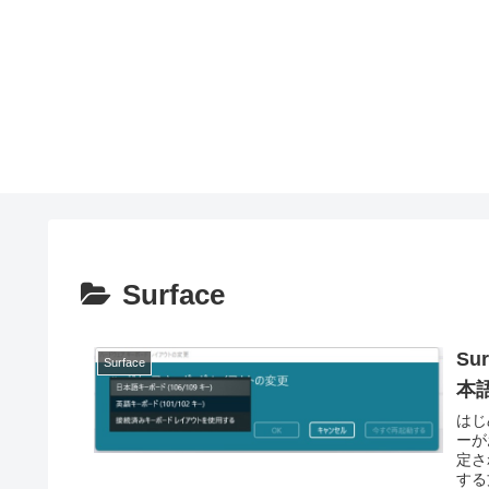
Surface
S
Surface
本
はじ
ーが
定さ
する