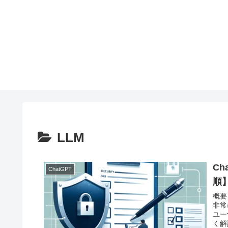
LLM
C
ChatGPT
順
概要
非常
ユー
く解