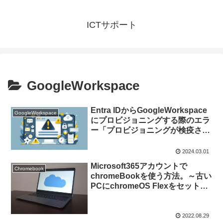
ICTサポート
GoogleWorkspace
Entra IDからGoogleWorkspace
GoogleWorkspace
にプロビジョニングする際のエラ
ー「プロビジョニングが検疫され
ました。」について
2024.03.01
Microsoft365アカウントで
Chromebook
chromeBookを使う方法。～古い
PCにchromeOS Flexをセットア
ップしてシングルサインオンして
みた
2022.08.29