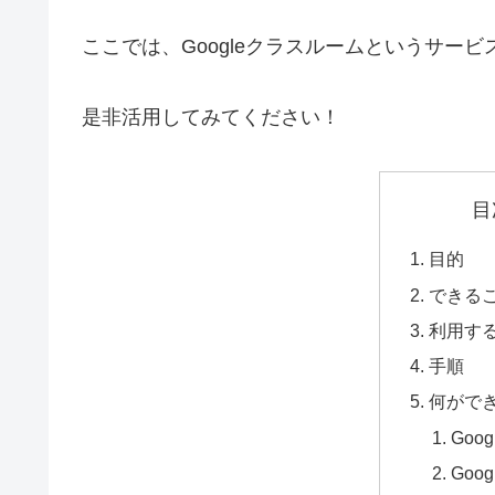
ここでは、Googleクラスルームというサー
是非活用してみてください！
目
目的
できる
利用す
手順
何がで
Goo
Goo