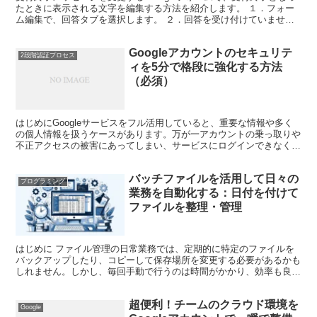
たときに表示される文字を編集する方法を紹介します。 １．フォー
ム編集で、回答タブを選択します。 ２．回答を受け付けていませ
ん。に変更します。 ３．回答者へのメッセージ の下...
Googleアカウントのセキュリテ
2段階認証プロセス
ィを5分で格段に強化する方法
（必須）
はじめにGoogleサービスをフル活用していると、重要な情報や多く
の個人情報を扱うケースがあります。万が一アカウントの乗っ取りや
不正アクセスの被害にあってしまい、サービスにログインできなくな
ってしまったり、情報が漏洩した場合、重大な事故につ...
バッチファイルを活用して日々の
プログラミング
業務を自動化する：日付を付けて
ファイルを整理・管理
はじめに ファイル管理の日常業務では、定期的に特定のファイルを
バックアップしたり、コピーして保存場所を変更する必要があるかも
しれません。しかし、毎回手動で行うのは時間がかかり、効率も良く
ありません。そこで、Windowsのバッチファイルを活...
超便利！チームのクラウド環境を
Google