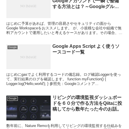
Googleアカウントで一瞬で整備
する方法とは？～Googleグルー
プを作って複数サービスを便利に
つかう
はじめに予算があれば、管理の容易さやセキュリティの面から
Google Workspaceをおススメします。 が、小規模な会社や組織で無
料アカウントで運用したいと考えるケースがあります。その場合、構
築を設計したうえで利用しないと、管理が煩雑に...
Google Apps Script よく使うソ
Google
ースコード一覧
はじめにgasでよく利用するコードの備忘録。ログ確認Loggerを使っ
て、実行結果のログを確認します。 function myFunction() {
Logger.log('Hello,world'); } 参照先：Googleコメントア...
リビングの環境監視ダッシュボー
Google
ドを６０分で作る方法をQiitaに投
稿してから数年たった今のお話。
数年前に、Nature Remoを利用してリビングの環境監視する仕組みを