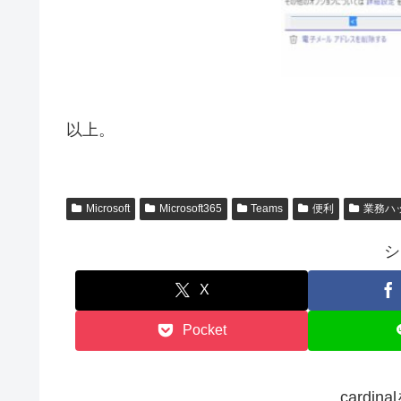
以上。
Microsoft
Microsoft365
Teams
便利
業務ハ
シ
X
Pocket
cardi