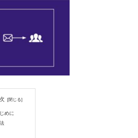
次
はじめに
法