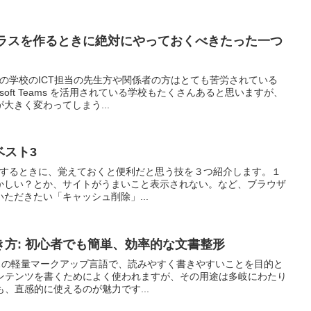
ms でクラスを作るときに絶対にやっておくべきたった一つ
国の学校のICT担当の先生方や関係者の方はとても苦労されている
soft Teams を活用されている学校もたくさんあると思いますが、
大きく変わってしまう...
技ベスト3
geを利用するときに、覚えておくと便利だと思う技を３つ紹介します。１
かしい？とか、サイトがうまいこと表示されない。など、ブラウザ
ただきたい「キャッシュ削除」...
書き方: 初心者でも簡単、効率的な文書整形
ベースの軽量マークアップ言語で、読みやすく書きやすいことを目的と
コンテンツを書くためによく使われますが、その用途は多岐にわたり
も、直感的に使えるのが魅力です...