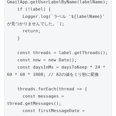
GmailApp.getUserLabelByName(labelName);

    if (!label) {

      Logger.log(`ラベル '${labelName}' 
が見つかりませんでした。`);

      return;

    }

    const threads = label.getThreads();

    const now = new Date();

    const daysInMs = daysToKeep * 24 * 
60 * 60 * 1000; // A2の値をミリ秒に変換

    threads.forEach(thread => {

      const messages = 
thread.getMessages();

      const firstMessageDate = 