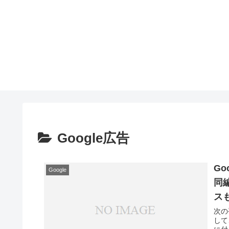
Google広告
G
Google
同
ス
次の
して