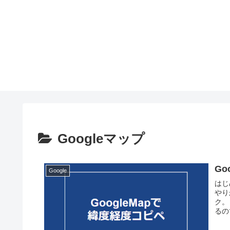
Googleマップ
G
Google
はじ
やり
ク。
るの