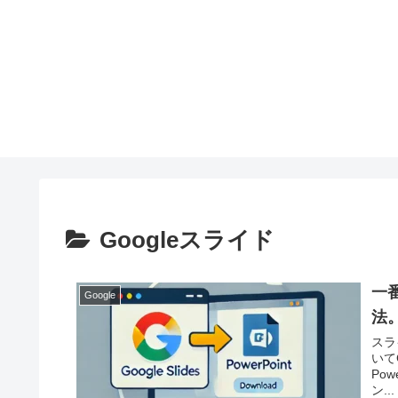
Googleスライド
一
Google
法
スラ
いて
Po
ン...