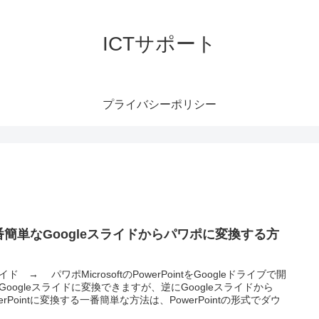
ICTサポート
プライバシーポリシー
番簡単なGoogleスライドからパワポに変換する方
。
イド → パワポMicrosoftのPowerPointをGoogleドライブで開
Googleスライドに変換できますが、逆にGoogleスライドから
werPointに変換する一番簡単な方法は、PowerPointの形式でダウ